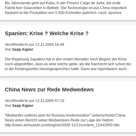
Bis Jahresende geht auf Kuba, in der Provinz Ciego de Avila, die erste
Fabrik fuer Solarzellen in Betrieb. Die Technologie ist aus China importiert.
Geplant ist die Produktion von 5 000 Einheiten jaehrlich. nach: aporrea
Spanien: Krise ? Welche Krise ?
Veröffentlicht am 13.11.2009 16:46
Von
Sepp Aigner
Die Regierung Zapatero hat in den ersten Monaten nach Beginn der Krise
noch abgestritten, dass es eine solche gebe, als die Nachricht sich schon bis
in die Kindergaerten herumgesprochen hatte. Dann war irgendwann auch
regierungsamtlich Krise, aber keine...
China News zur Rede Medwedews
Veröffentlicht am 13.11.2009 07:10
Von
Sepp Aigner
"Medvedev outlines plan for Russias modernization" ueberschreibt China
News einen Bericht ueber Medwedews Rede zur Lage der Nation.
http://news.xinhuanet.com/english/2009-11/12/content_12442950.htm