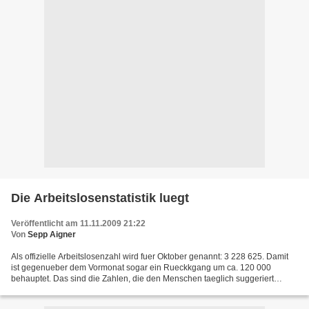
Die Arbeitslosenstatistik luegt
Veröffentlicht am 11.11.2009 21:22
Von
Sepp Aigner
Als offizielle Arbeitslosenzahl wird fuer Oktober genannt: 3 228 625. Damit
ist gegenueber dem Vormonat sogar ein Rueckkgang um ca. 120 000
behauptet. Das sind die Zahlen, die den Menschen taeglich suggeriert
werden - Deutschland habe 3,2 Millionen Arbeitslose,...