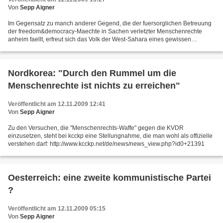
Von
Sepp Aigner
Im Gegensatz zu manch anderer Gegend, die der fuersorglichen Betreuung
der freedom&democracy-Maechte in Sachen verletzter Menschenrechte
anheim faellt, erfreut sich das Volk der West-Sahara eines gewissen
Mauerbluemchendaseins. Weder die USA noch Frankreich...
Nordkorea: "Durch den Rummel um die
Menschenrechte ist nichts zu erreichen"
Veröffentlicht am 12.11.2009 12:41
Von
Sepp Aigner
Zu den Versuchen, die "Menschenrechts-Waffe" gegen die KVDR
einzusetzen, steht bei kcckp eine Stellungnahme, die man wohl als offizielle
verstehen darf: http://www.kcckp.net/de/news/news_view.php?id0+21391
Oesterreich: eine zweite kommunistische Partei
?
Veröffentlicht am 12.11.2009 05:15
Von
Sepp Aigner