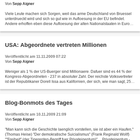
Von
Sepp Aigner
Viele Leute machen sich Sorgen, weil das arme Deutschland von Bruessel
unterdrueckt wird und sich so gut wie in Aufloesung in der EU befindet.
Andere erhoffen eben diese Aufloesung der alten Nationalstaaten in Europa.
Der deutsche Staat macht derweil...
USA: Abgeordnete vertreten Millionen
Veröffentlicht am 11.11.2009 07:22
Von
Sepp Aigner
Weniger als 1 % der US-Buerger sind Millionaere. Dafuer sind es 44 % der
Kongress-Abgeordneten - 237 in absoluter Zahl. Der reichste Volksvertreter
ist der Republikaner Dorell Issa aus Kalifornien, der sich, wie man sagt, 250
Millionen erarbeitet hat....
Blog-Bonmots des Tages
Veröffentlicht am 10.11.2009 21:09
Von
Sepp Aigner
"Man kann sich die Geschichte laenglich vorstellen, sie ist aber ein Haufen."
(Thomas Heise) "Der demokratische Suicialismus" (Frank Reginald Wollf)
""Freiheit" (der Tigerenten-Begriff fuer Privateigentum)" ... Privateigentum -