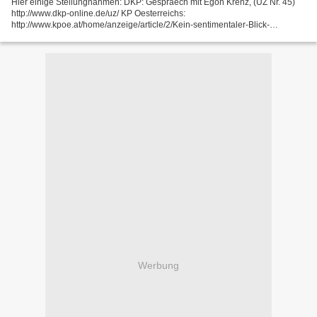
Hier einige Stellungnahmen: DKP: Gespraech mit Egon Krenz, (UZ Nr. 45)
http://www.dkp-online.de/uz/ KP Oesterreichs:
http://www.kpoe.at/home/anzeige/article/2/Kein-sentimentaler-Blick-
zurueck.html Franzoesische KP: http://www.humanite.fr/Hollande-Buffet-La-
chute-du-mur-n-a-pas-arrete-l-histoire...
Werbung