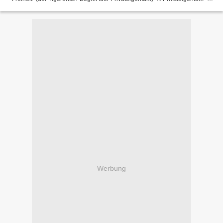
"das kotzbarste Gut" (Feysinn)...
Werbung