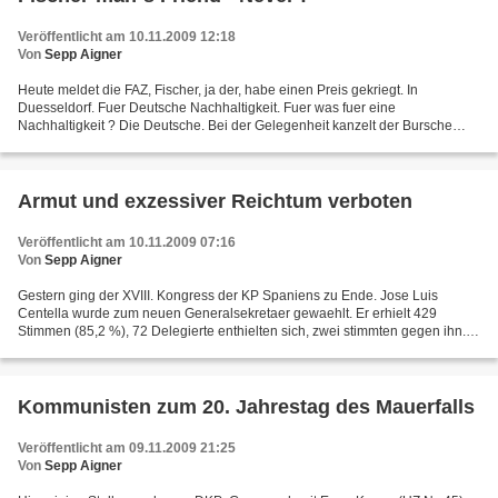
Veröffentlicht am 10.11.2009 12:18
Von
Sepp Aigner
Heute meldet die FAZ, Fischer, ja der, habe einen Preis gekriegt. In
Duesseldorf. Fuer Deutsche Nachhaltigkeit. Fuer was fuer eine
Nachhaltigkeit ? Die Deutsche. Bei der Gelegenheit kanzelt der Bursche
Jane Fonda ab, weil sie einen Prius faehrt. Ein Japsen-Waegelchen...
Armut und exzessiver Reichtum verboten
Veröffentlicht am 10.11.2009 07:16
Von
Sepp Aigner
Gestern ging der XVIII. Kongress der KP Spaniens zu Ende. Jose Luis
Centella wurde zum neuen Generalsekretaer gewaehlt. Er erhielt 429
Stimmen (85,2 %), 72 Delegierte enthielten sich, zwei stimmten gegen ihn.
Stellvertretend fuer die auf dem Parteitag...
Kommunisten zum 20. Jahrestag des Mauerfalls
Veröffentlicht am 09.11.2009 21:25
Von
Sepp Aigner