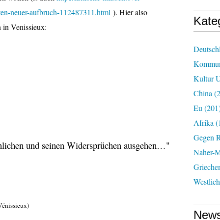
sten-neuer-aufbruch-112487311.html
). Hier also
Kate
 in Venissieux:
Deutsch
Kommun
Kultur U
China
(2
Eu
(201
Afrika
(
Gegen R
chlichen und seinen Widersprüchen ausgehen…"
Naher-Mi
Grieche
Westlic
 Vénissieux)
News