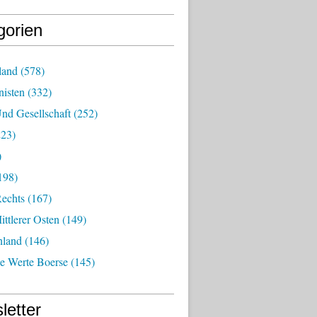
gorien
land
(578)
isten
(332)
nd Gesellschaft
(252)
23)
)
198)
echts
(167)
ttlerer Osten
(149)
nland
(146)
he Werte Boerse
(145)
letter