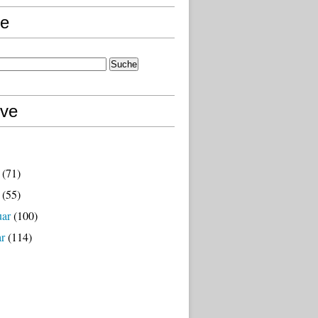
e
ive
(71)
(55)
uar
(100)
ar
(114)