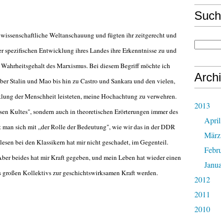
Such
issenschaftliche Weltanschauung und fügten ihr zeitgerecht und
 spezifischen Entwicklung ihres Landes ihre Erkenntnisse zu und
n Wahrheitsgehalt des Marxismus. Bei diesem Begriff möchte ich
Arch
er Stalin und Mao bis hin zu Castro und Sankara und den vielen,
klung der Menschheit leisteten, meine Hochachtung zu verwehren.
2013
ösen Kultes", sondern auch in theoretischen Erörterungen immer des
April
t man sich mit „der Rolle der Bedeutung", wie wir das in der DDR
März
sen bei den Klassikern hat mir nicht geschadet, im Gegenteil.
Febr
 Aber beides hat mir Kraft gegeben, und mein Leben hat wieder einen
Janu
s großen Kollektivs zur geschichtswirksamen Kraft werden.
2012
2011
2010