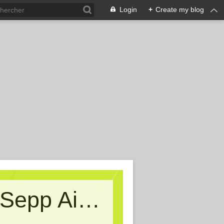
Login
+
Create my blog
Kritische Massen - Ein Blog von Sepp Aigner